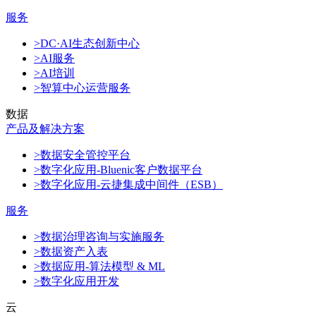
服务
>DC·AI生态创新中心
>AI服务
>AI培训
>智算中心运营服务
数据
产品及解决方案
>数据安全管控平台
>数字化应用-Bluenic客户数据平台
>数字化应用-云捷集成中间件（ESB）
服务
>数据治理咨询与实施服务
>数据资产入表
>数据应用-算法模型 & ML
>数字化应用开发
云