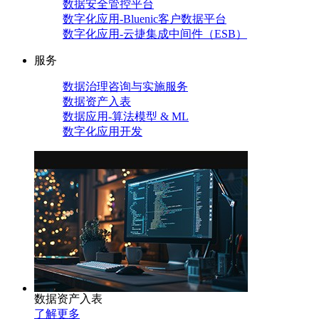
数据安全管控平台
数字化应用-Bluenic客户数据平台
数字化应用-云捷集成中间件（ESB）
服务
数据治理咨询与实施服务
数据资产入表
数据应用-算法模型 & ML
数字化应用开发
数据资产入表
了解更多