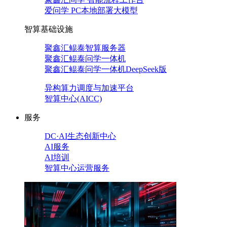
爱问学 PC本地部署大模型
智算基础设施
聚鑫汇鲲泰智算服务器
聚鑫汇鲲泰问学一体机
聚鑫汇鲲泰问学一体机DeepSeek版
异构算力调度与加速平台
智算中心(AICC)
服务
DC·AI生态创新中心
AI服务
AI培训
智算中心运营服务