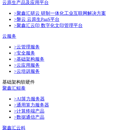
云原生产品及应用平台
>聚鑫汇研云 研制一体化工业互联网解决方案
>磐云 云原生PaaS平台
>聚鑫汇云印 数字化文印管理平台
云服务
>云管理服务
>安全服务
>基础架构服务
>云应用服务
>云培训服务
基础架构软硬件
聚鑫汇鲲泰
>AI算力服务器
>通用算力服务器
>计算终端产品
>数据通信产品
聚鑫汇云科