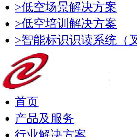
>低空场景解决方案
>低空培训解决方案
>智能标识识读系统（
首页
产品及服务
行业解决方案