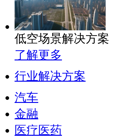
低空场景解决方案
了解更多
行业解决方案
汽车
金融
医疗医药