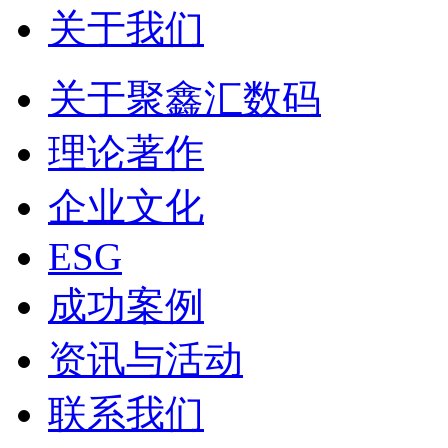
关于我们
关于聚鑫汇数码
理论著作
企业文化
ESG
成功案例
资讯与活动
联系我们