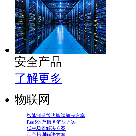
安全产品
了解更多
物联网
智能制造线边搬运解决方案
RaaS运营服务解决方案
低空场景解决方案
低空培训解决方案