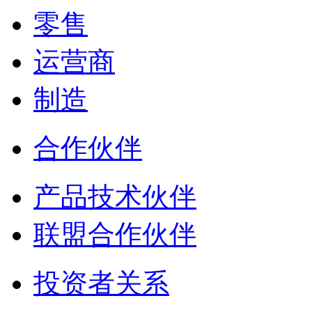
零售
运营商
制造
合作伙伴
产品技术伙伴
联盟合作伙伴
投资者关系