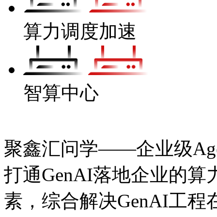
算力调度加速
智算中心
聚鑫汇问学——企业级Age
打通GenAI落地企业的算力
素，综合解决GenAI工程在