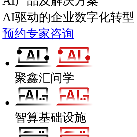
AI产品及解决方案
AI驱动的企业数字化转型
预约专家咨询
聚鑫汇问学
智算基础设施