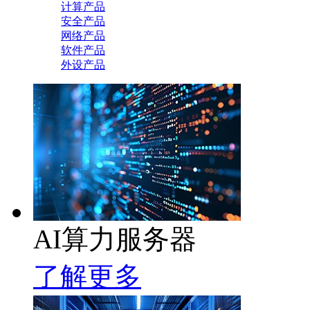
计算产品
安全产品
网络产品
软件产品
外设产品
AI算力服务器
了解更多