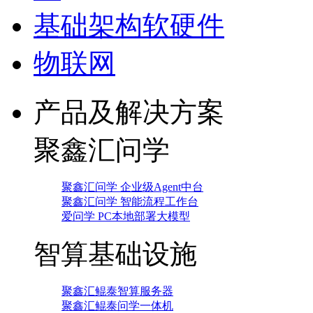
基础架构软硬件
物联网
产品及解决方案
聚鑫汇问学
聚鑫汇问学 企业级Agent中台
聚鑫汇问学 智能流程工作台
爱问学 PC本地部署大模型
智算基础设施
聚鑫汇鲲泰智算服务器
聚鑫汇鲲泰问学一体机