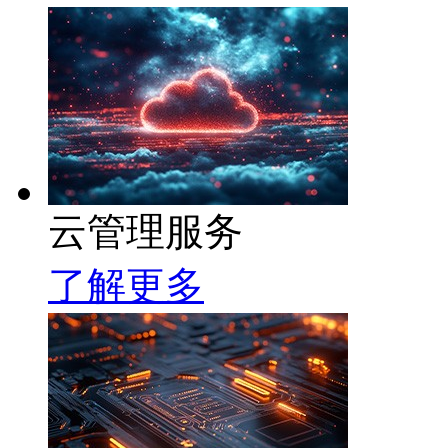
云管理服务
了解更多