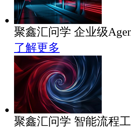
聚鑫汇问学 企业级Age
了解更多
聚鑫汇问学 智能流程